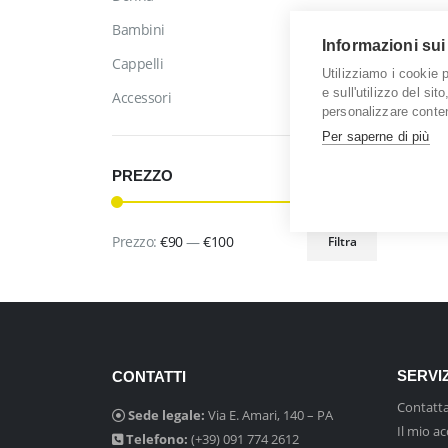
Bambini
Informazioni sui
Cappelli
Utilizziamo i cookie 
e sull'utilizzo del sit
Accessori
personalizzare conten
Per saperne di più
Mostra:
PREZZO
Prezzo:
€90
—
€100
Filtra
Prezzo
Prezzo
Min
Max
SERVIZ
CONTATTI
Contatta
Sede legale:
Via E. Amari, 140 – PA
Il mio a
Telefono:
(+39) 091 774 2612