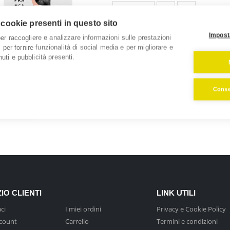
Questo
SCEGLI
prodotto
 cookie presenti in questo sito
ha
Impost
per raccogliere e analizzare informazioni sulle prestazioni
più
o, per fornire funzionalità di social media e per migliorare e
varianti.
uti e pubblicità presenti.
Le
opzioni
Consen
possono
essere
scelte
nella
pagina
del
prodotto
IO CLIENTI
LINK UTILI
ci
I miei ordini
Privacy e Cookie Policy
ccount
Carrello
Termini e condizioni