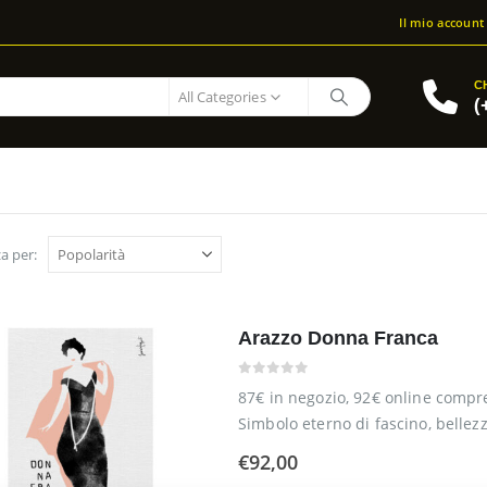
Il mio account
C
All Categories
(
a per:
Arazzo Donna Franca
0
out of 5
87€ in negozio, 92€ online compr
Simbolo eterno di fascino, bellezz
l’antitesi pura dello stereotipo d
€
92,00