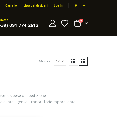
Carrello
Lista dei desideri
Log In
HIAMA
0
+39) 091 774 2612
Mostra:
ese le spese di spedizione
a e intelligenza, Franca Florio rappresenta
ella Sicilia al femminile. Capace di incarnare…