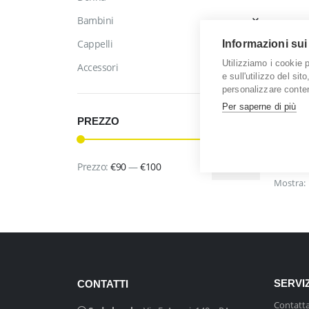
Bambini
Informazioni sui
Cappelli
Utilizziamo i cookie 
Accessori
Questo
e sull'utilizzo del sit
Arazzo
prodott
personalizzare conten
ha
Per saperne di più
0
out 
€
92,0
più
PREZZO
varianti
Le
Prezzo:
€90
—
€100
Filtra
opzioni
Prezzo
Prezzo
Mostra:
posson
Min
Max
essere
scelte
nella
pagina
del
SERVIZ
prodott
CONTATTI
Contatta