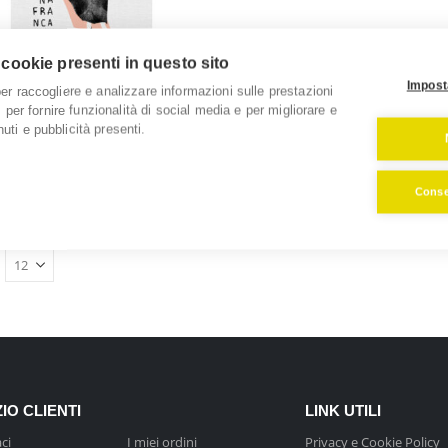
 cookie presenti in questo sito
Impost
per raccogliere e analizzare informazioni sulle prestazioni
o, per fornire funzionalità di social media e per migliorare e
 Donna Franca
o
uti e pubblicità presenti.
of 5
0
Consen
.
o
IO CLIENTI
LINK UTILI
o
ci
I miei ordini
Privacy e Cookie Policy