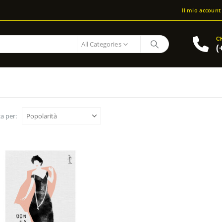
Il mio account
C
All Categories
(
a per: