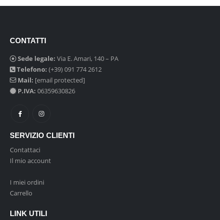
CONTATTI
Sede legale:
Via E. Amari, 140 – PA
Telefono:
(+39) 091 774 2612
Mail:
[email protected]
P.IVA:
06359630826
SERVIZIO CLIENTI
Contattaci
Il mio account
I miei ordini
Carrello
LINK UTILI