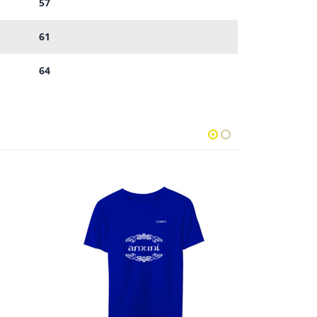
57
61
64