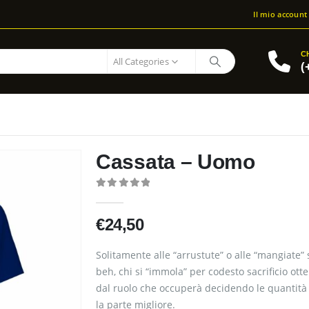
Il mio account
C
All Categories
(
Cassata – Uomo
0
out of 5
€
24,50
Solitamente alle “arrustute” o alle “mangiate” 
beh, chi si “immola” per codesto sacrificio ott
dal ruolo che occuperà decidendo le quantità e
la parte migliore.