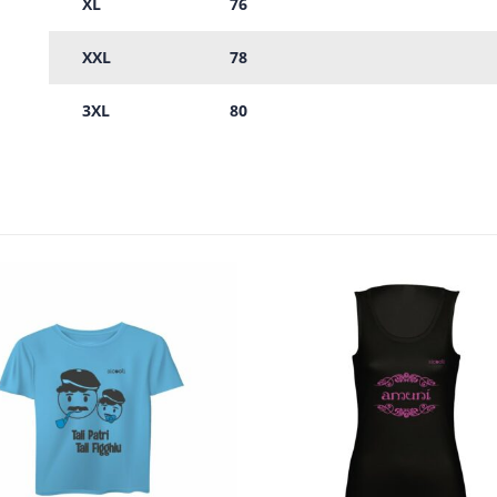
XL
76
XXL
78
3XL
80