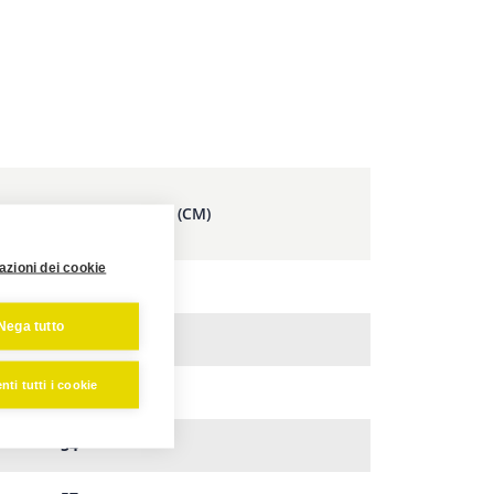
B - LARGHEZZA (CM)
azioni dei cookie
45
Nega tutto
48
ti tutti i cookie
51
54