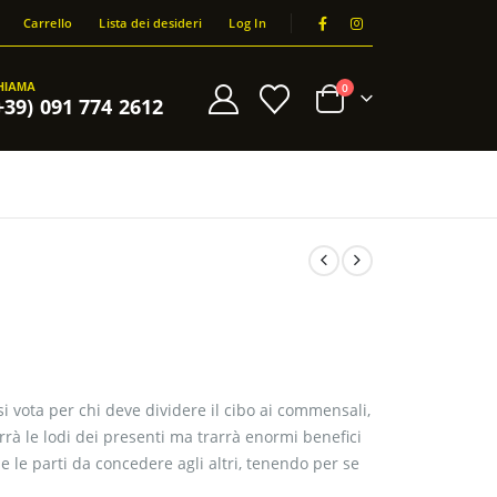
Carrello
Lista dei desideri
Log In
HIAMA
0
+39) 091 774 2612
si vota per chi deve dividere il cibo ai commensali,
errà le lodi dei presenti ma trarrà enormi benefici
 le parti da concedere agli altri, tenendo per se