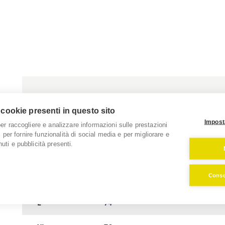
TAGLIE
A - LUNGHEZZA (CM)
 cookie presenti in questo sito
Impost
per raccogliere e analizzare informazioni sulle prestazioni
XS
66
o, per fornire funzionalità di social media e per migliorare e
uti e pubblicità presenti.
S
70
Consen
M
72
L
74