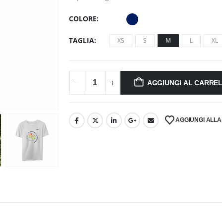
COLORE
TAGLIA
XS
S
M
L
XL
AGGIUNGI AL CARRE
AGGIUNGI ALLA 