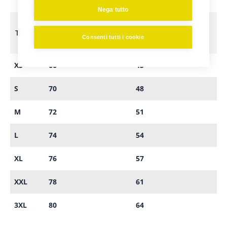
Nega tutto
TAGLIE
A - LUNGHEZZA (CM)
B - LARGHEZZA (CM)
Consenti tutti i cookie
XS
66
45
S
70
48
M
72
51
L
74
54
XL
76
57
XXL
78
61
3XL
80
64