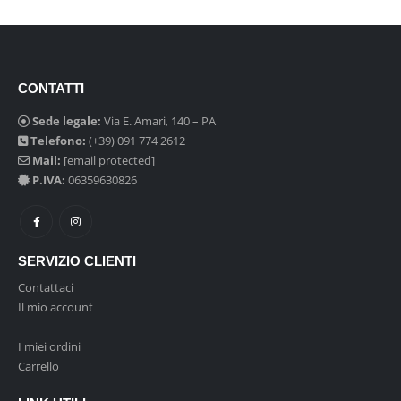
CONTATTI
Sede legale:
Via E. Amari, 140 – PA
Telefono:
(+39) 091 774 2612
Mail:
[email protected]
P.IVA:
06359630826
SERVIZIO CLIENTI
Contattaci
Il mio account
I miei ordini
Carrello