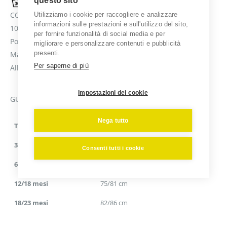
questo sito
COMPOSIZIONE
Utilizziamo i cookie per raccogliere e analizzare
informazioni sulle prestazioni e sull'utilizzo del sito,
100% cotone pettinato Ringspun
per fornire funzionalità di social media e per
Polsini, girocollo e girogamba a costina
migliorare e personalizzare contenuti e pubblicità
presenti.
Maniche all'americana
Per saperne di più
Allacciatura all'inguine con bottoni a pressione
Impostazioni dei cookie
GUIDA ALLE TAGLIE
Nega tutto
Taglie
Lunghezza (cm)
3/6 mesi
60/67 cm
Consenti tutti i cookie
6/12 mesi
68/74 cm
12/18 mesi
75/81 cm
18/23 mesi
82/86 cm