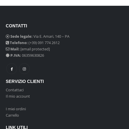
CONTATTI
Sede legale:
Via E. Amari, 140 – PA
Telefono:
(+39) 091 774 2612
Mail:
[email protected]
P.IVA:
06359630826
SERVIZIO CLIENTI
Contattaci
Il mio account
I miei ordini
Carrello
LINK UTILI