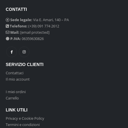
prodotto
prodotto
CONTATTI
Sede legale:
Via E. Amari, 140 – PA
Telefono:
(+39) 091 774 2612
Mail:
[email protected]
P.IVA:
06359630826
SERVIZIO CLIENTI
Contattaci
Il mio account
I miei ordini
Carrello
LINK UTILI
Privacy e Cookie Policy
Termini e condizioni