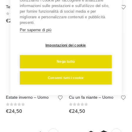
Utilizziamo i cookie per raccogliere e analizzare
Questo
Questo
informazioni sulle prestazioni e sull'utilizzo del sito,
Terroni – Uomo
Tali patri – Uomo
prodotto
prodotto
per fornire funzionalità di social media e per
ha
ha
migliorare e personalizzare contenuti e pubblicità
0
out of 5
0
out of 5
€
24,50
€
24,50
più
più
presenti.
varianti.
varianti.
Per saperne di più
Le
Le
opzioni
opzioni
Impostazioni dei cookie
possono
possono
essere
essere
scelte
scelte
Nega tutto
nella
nella
pagina
pagina
Consenti tutti i cookie
del
del
prodotto
prodotto
Questo
Questo
Estate inverno – Uomo
Cu un fa niante – Uomo
prodotto
prodotto
ha
ha
0
out of 5
0
out of 5
€
24,50
€
24,50
più
più
varianti.
varianti.
Le
Le