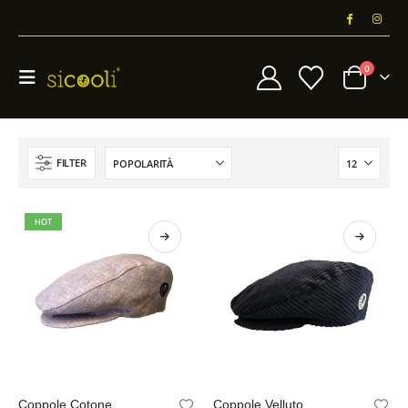
0
FILTER
HOT
Questo
Questo
Coppole Cotone
Coppole Velluto