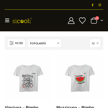
0
FILTER
Vinciusa – Bimbo
Muzzicuna – Bimbo