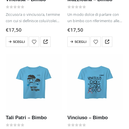
0
out of 5
0
out of 5
Ziccuso/a o vinciuso/a, termine
Un modo dolce di parlare con
con cui si definisce colui/colei
un bimbo con riferimento alle
che, non sapendo perdere,
forme tondeggianti tanto da
€
17,50
€
17,50
ricorre a qualsiasi
volerle mordere.
Questo
Questo
comportamento pur di vincere
SCEGLI
SCEGLI
prodotto
prodotto
ha
ha
più
più
varianti.
varianti.
Le
Le
opzioni
opzioni
possono
possono
essere
essere
scelte
scelte
nella
nella
pagina
pagina
del
del
Tali Patri – Bimbo
Vinciuso – Bimbo
prodotto
prodotto