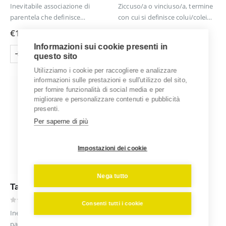
0
out of 5
0
out of 5
Inevitabile associazione di
Ziccuso/a o vinciuso/a, termine
parentela che definisce
con cui si definisce colui/colei
fisicamente e caratterialmente
che, non sapendo perdere,
€
17,50
€
17,50
le similitudini di provenienza
ricorre a qualsiasi
Informazioni sui cookie presenti in
Questo
Questo
familiare.
comportamento pur di vincere
SCEGLI
SCEGLI
questo sito
prodotto
prodotto
Utilizziamo i cookie per raccogliere e analizzare
ha
ha
informazioni sulle prestazioni e sull'utilizzo del sito,
più
più
per fornire funzionalità di social media e per
varianti.
varianti.
migliorare e personalizzare contenuti e pubblicità
Le
Le
presenti.
opzioni
opzioni
Per saperne di più
possono
possono
essere
essere
Impostazioni dei cookie
scelte
scelte
nella
nella
pagina
pagina
Nega tutto
del
del
Tali Matri – Bimbo
prodotto
prodotto
Consenti tutti i cookie
0
out of 5
Inevitabile associazione di
parentela che definisce