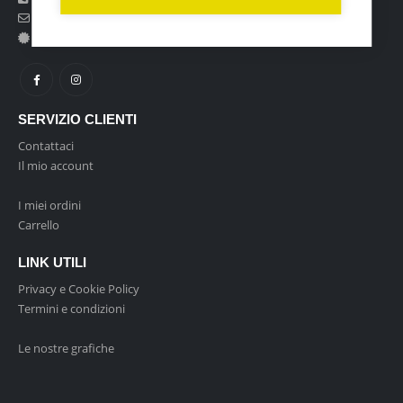
Mail:
[email protected]
P.IVA:
06359630826
SERVIZIO CLIENTI
Contattaci
Il mio account
I miei ordini
Carrello
LINK UTILI
Privacy e Cookie Policy
Termini e condizioni
Le nostre grafiche