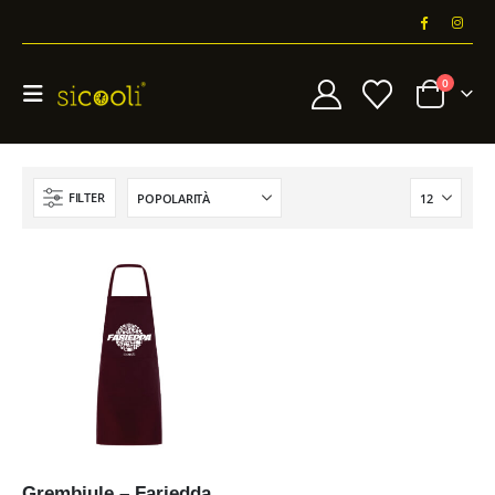
0
FILTER
Grembiule – Fariedda