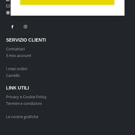
Mail:
[email protected]
P.IVA:
06359630826
SERVIZIO CLIENTI
Contattaci
Il mio account
I miei ordini
Carrello
LINK UTILI
Privacy e Cookie Policy
Termini e condizioni
Le nostre grafiche