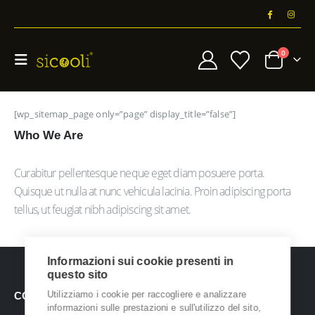
0
[wp_sitemap_page only=”page” display_title=”false”]
Who
We Are
Curabitur pellentesque neque eget diam posuere porta.
Quisque ut nulla at nunc vehicula lacinia. Proin adipiscing porta
tellus, ut feugiat nibh adipiscing sit amet.
Informazioni sui cookie presenti in
questo sito
Utilizziamo i cookie per raccogliere e analizzare
CONTATTI
informazioni sulle prestazioni e sull'utilizzo del sito,