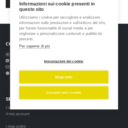
Order Track
Informazioni sui cookie presenti in
questo sito
Utilizziamo i cookie per raccogliere e analizzare
informazioni sulle prestazioni e sull'utilizzo del sito,
per fornire funzionalità di social media e per
migliorare e personalizzare contenuti e pubblicità
presenti.
CONTATTI
Per saperne di più
Sede legale:
Via E. Amari, 140 – PA
Telefono:
(+39) 091 774 2612
Impostazioni dei cookie
Mail:
[email protected]
P.IVA:
06359630826
Nega tutto
Consenti tutti i cookie
SERVIZIO CLIENTI
Contattaci
Il mio account
I miei ordini