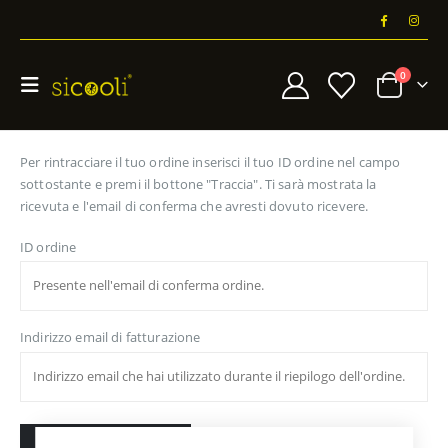
0
Per rintracciare il tuo ordine inserisci il tuo ID ordine nel campo
sottostante e premi il bottone "Traccia". Ti sarà mostrata la
ricevuta e l'email di conferma che avresti dovuto ricevere.
ID ordine
Indirizzo email di fatturazione