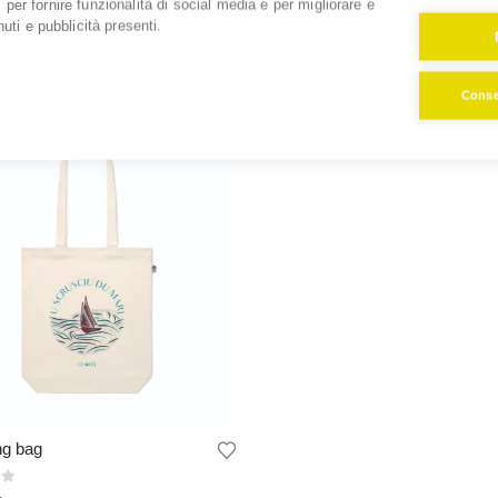
o, per fornire funzionalità di social media e per migliorare e
per la propria famiglia. Terrone è chi si sacrifica e chi lavora.
uti e pubblicità presenti.
Consen
l prodotto
ng bag
of 5