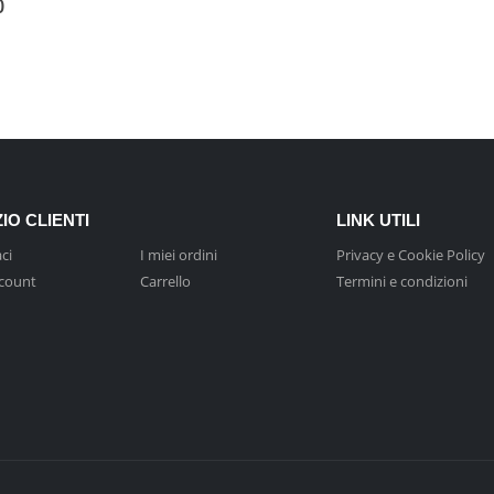
0
IO CLIENTI
LINK UTILI
ci
I miei ordini
Privacy e Cookie Policy
ccount
Carrello
Termini e condizioni