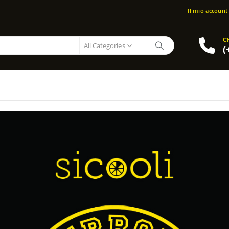
Il mio account
C
All Categories
(