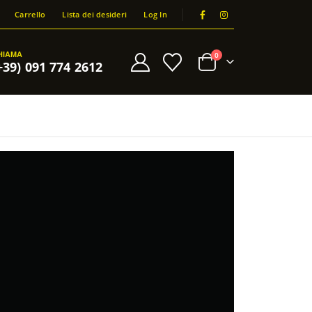
Carrello
Lista dei desideri
Log In
HIAMA
0
+39) 091 774 2612