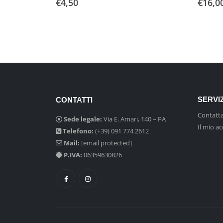
€
4,50
€
16,0
SERVIZ
CONTATTI
Contatta
Sede legale:
Via E. Amari, 140 – PA
Il mio a
Telefono:
(+39) 091 774 2612
Mail:
[email protected]
P.IVA:
06359630826